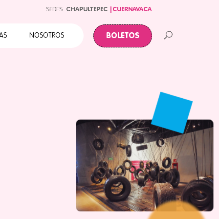
Cuates
SEDES
CHAPULTEPEC
CUERNAVACA
Primera Infancia
BOLETOS
AS
NOSOTROS
Papalote para todos
ABC Papalote
Papalote y tu Colonia
 Infancia
te para todos
palote
e y tu Colonia