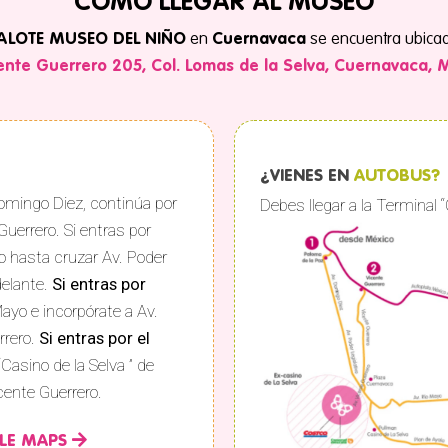
CÓMO LLEGAR AL MUSEO
ALOTE MUSEO DEL NIÑO
en
Cuernavaca
se encuentra ubicad
ente Guerrero 205, Col. Lomas de la Selva, Cuernavaca, 
¿VIENES EN
AUTOBUS?
Domingo Diez, continúa por
Debes llegar a la Terminal 
Guerrero. Si entras por
o hasta cruzar Av. Poder
delante.
Si entras por
Mayo e incorpórate a Av.
rrero.
Si entras por el
“Casino de la Selva ” de
cente Guerrero.
LE MAPS