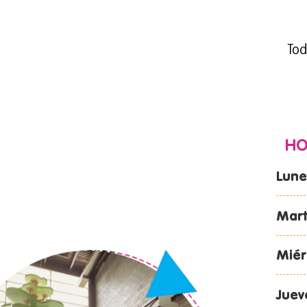
Tod
HO
Lune
Mar
Miér
Juev