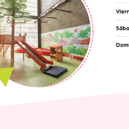
Vier
Sáb
Dom