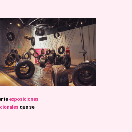
ente
exposiciones
acionales
que se