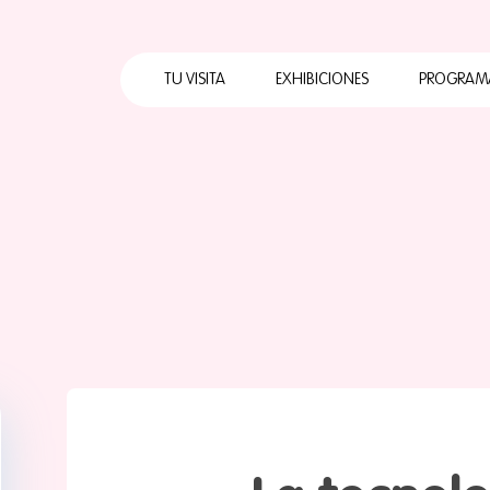
Horarios
Cómo llegar
TU VISITA
EXHIBICIONES
PROGRAM
Qué hacer
Calendario Mensual
Horarios
Cuates
Servicios
Cómo llegar
Primera
Visita con grupo
escolar
Qué hacer
Papalo
Preguntas
Calendario Mensual
ABC Pa
frecuentes
Servicios
Papalot
Mapa
Visita con grupo
escolar
Preguntas
frecuentes