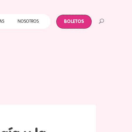
Cuates
Primera Infancia
BOLETOS
AS
NOSOTROS
Papalote para todos
ABC Papalote
Papalote y tu Colonia
 Infancia
te para todos
palote
e y tu Colonia