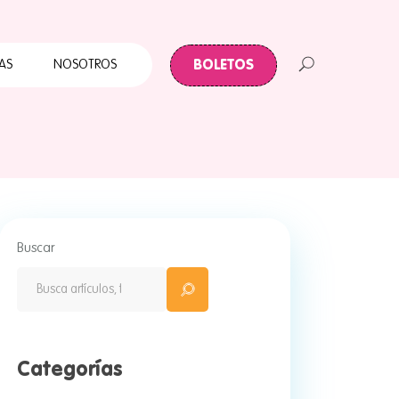
Cuates
Primera Infancia
BOLETOS
AS
NOSOTROS
Papalote para todos
ABC Papalote
Papalote y tu Colonia
 Infancia
te para todos
palote
Buscar
e y tu Colonia
Categorías