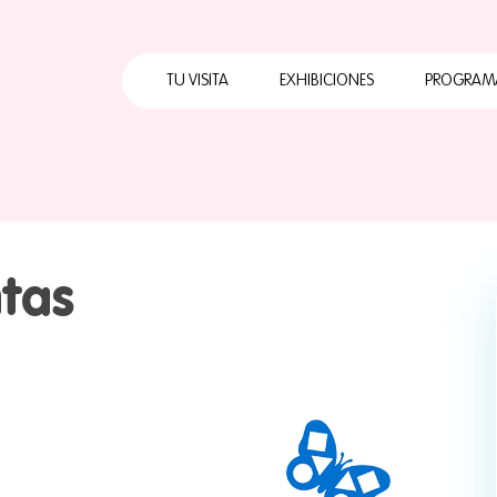
Horarios
Cómo llegar
TU VISITA
EXHIBICIONES
PROGRAM
Qué hacer
Calendario Mensual
Horarios
Cuates
Servicios
Cómo llegar
Primera
Visita con grupo
escolar
Qué hacer
Papalo
Preguntas
tas
Calendario Mensual
ABC Pa
frecuentes
Servicios
Papalot
Mapa
Visita con grupo
escolar
Preguntas
frecuentes