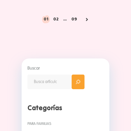
Paginación
01
02
…
09
de
entradas
Buscar
Categorías
PARA FAMILIAS