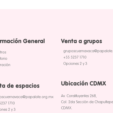
ormación General
Venta a grupos
gruposcuernavaca@papalote
tros
+55 5237 1710
torio
Opciones 2 y 3
uración
Ubicación CDMX
ta de espacios
Av. Constituyentes 268,
oscuernavaca@papalote.org.mx
Col. 2da Sección de Chapultepe
5237 1710
CDMX.
ones 2 y 3