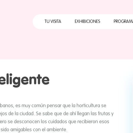
Horarios
Cómo llegar
TU VISITA
EXHIBICIONES
PROGRAM
Qué hacer
Calendario Mensual
Horarios
Cuates
Servicios
Cómo llegar
Primera
Visita con grupo
escolar
Qué hacer
Papalo
Preguntas
teligente
Calendario Mensual
ABC Pa
frecuentes
Servicios
Papalot
Mapa
Visita con grupo
escolar
rbanos, es muy común pensar que la horticultura se
os de la ciudad. Se sabe que de ahí­ llegan las frutas y
Preguntas
frecuentes
ero se desconocen los cuidados que recibieron esos
 sido amigables con el ambiente.