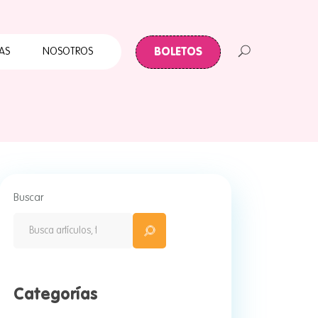
Cuates
Primera Infancia
BOLETOS
AS
NOSOTROS
Papalote para todos
ABC Papalote
Papalote y tu Colonia
 Infancia
te para todos
palote
Buscar
e y tu Colonia
Categorías