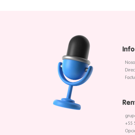
Inf
Noso
Direc
Fact
Ren
grup
+55 
Opci