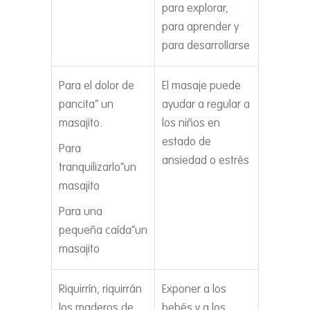
para explorar,
para aprender y
para desarrollarse
Para el dolor de
El masaje puede
pancita” un
ayudar a regular a
masajito.
los niños en
estado de
Para
ansiedad o estrés
tranquilizarlo”un
masajito
Para una
pequeña caí­da”un
masajito
Riquirrí­n, riquirrán
Exponer a los
los maderos de
bebés y a los