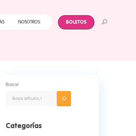
Cuates
Primera Infancia
BOLETOS
AS
NOSOTROS
Papalote para todos
ABC Papalote
Papalote y tu Colonia
 Infancia
te para todos
palote
Buscar
e y tu Colonia
Categorías