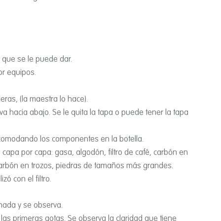
o que se le puede dar.
or equipos.
jeras, (la maestra lo hace).
a va hacia abajo. Se le quita la tapa o puede tener la tapa
 acomodando los componentes en la botella.
capa por capa: gasa, algodón, filtro de café, carbón en
arbón en trozos, piedras de tamaños más grandes.
zó con el filtro.
nada y se observa.
las primeras gotas. Se observa la claridad que tiene