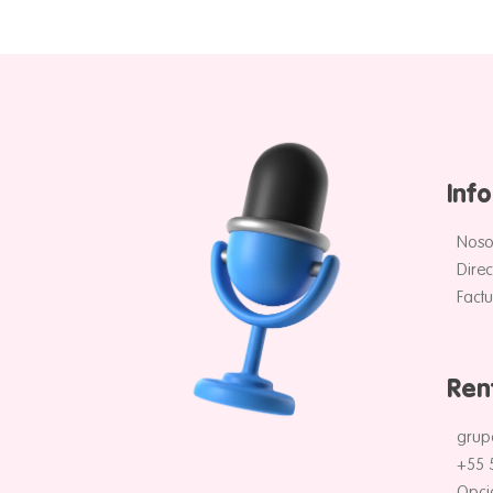
Inf
Noso
Direc
Fact
Ren
grup
+55 
Opci