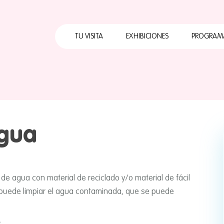
Horarios
Cómo llegar
TU VISITA
EXHIBICIONES
PROGRAM
Qué hacer
Calendario Mensual
Horarios
Cuates
Servicios
Cómo llegar
Primera
Visita con grupo
escolar
Qué hacer
Papalo
Preguntas
agua
Calendario Mensual
ABC Pa
frecuentes
Servicios
Papalot
Mapa
Visita con grupo
escolar
o de agua con material de reciclado y/o material de fácil
puede limpiar el agua contaminada, que se puede
Preguntas
frecuentes
s