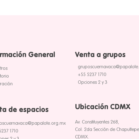
ormación General
Venta a grupos
gruposcuernavaca@papalote
tros
+55 5237 1710
torio
Opciones 2 y 3
uración
Ubicación CDMX
ta de espacios
Av. Constituyentes 268,
oscuernavaca@papalote.org.mx
Col. 2da Sección de Chapultepe
5237 1710
CDMX.
ones 2 y 3