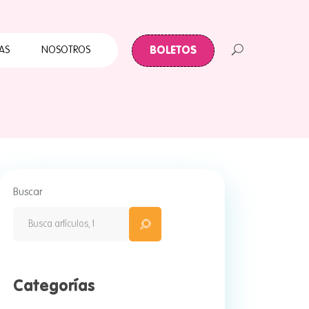
Cuates
Primera Infancia
BOLETOS
AS
NOSOTROS
Papalote para todos
ABC Papalote
Papalote y tu Colonia
 Infancia
te para todos
palote
Buscar
e y tu Colonia
Categorías