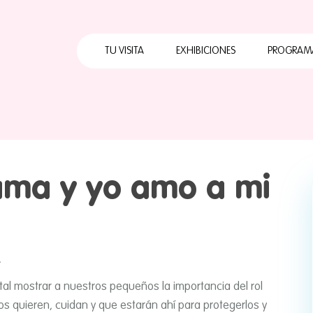
Horarios
Cómo llegar
TU VISITA
EXHIBICIONES
PROGRAM
Qué hacer
Calendario Mensual
Horarios
Cuates
Servicios
Cómo llegar
Primera
Visita con grupo
escolar
Qué hacer
Papalo
Preguntas
ama y yo amo a mi
Calendario Mensual
ABC Pa
frecuentes
Servicios
Papalot
Mapa
Visita con grupo
escolar
A
Preguntas
frecuentes
l mostrar a nuestros pequeños la importancia del rol
s quieren, cuidan y que estarán ahí­ para protegerlos y